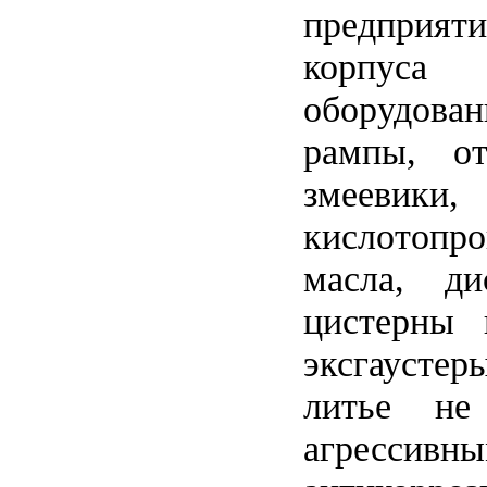
предприят
корпуса
оборудован
рампы, от
змеевики,
кислотопр
масла, ди
цистерны 
эксгаустер
литье не
агрессивны