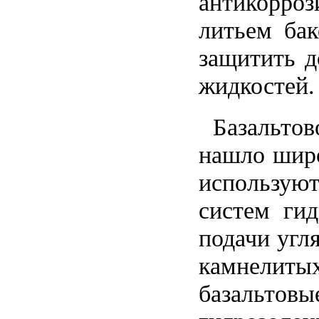
антикорроз
литьем бак
защитить д
жидкостей.
Базальтов
нашло широ
используют
систем гид
подачи угл
камнелитых
базальтовы