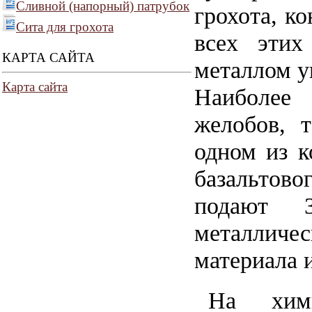
Сливной (напорный) патрубок
грохота, к
Сита для грохота
всех этих
КАРТА САЙТА
металлом ув
Карта сайта
Наиболее 
желобов, 
одном из 
базальтово
подают 3
металлич
материала и
На хими