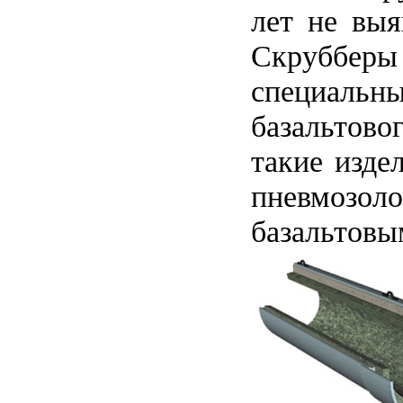
лет не выя
Скрубберы
специальн
базальтово
такие изде
пневмозо
базальтов