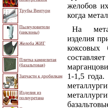
желобов их
Трубы Вентури
когда мета
На мета
Пылеуловители
(циклоны)
изделия пр
Желоба ЖИГ
коксовых 
составляет
Плитка камнелитая
марганцови
(базальтовая)
1-1,5 года
Запчасти к дробилкам
металлурги
Изделия из
металлург
полиуретана
базальто