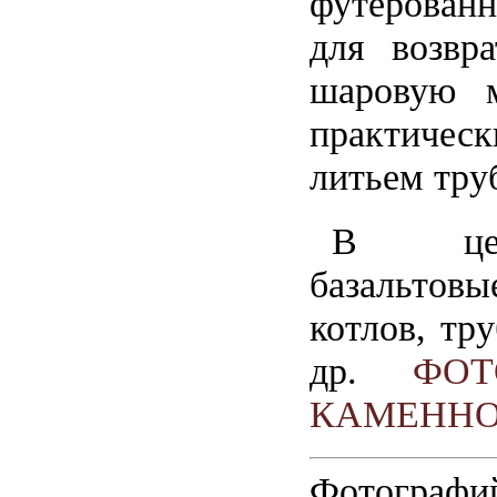
футерован
для возвр
шаровую м
практическ
литьем труб
В целл
базальтовы
котлов, тр
др.
ФОТ
КАМЕННОГ
Фотографи