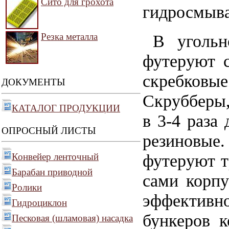
Сито для грохота
гидросмыва
В угольн
Резка металла
футеруют 
скребковы
ДОКУМЕНТЫ
Скрубберы,
КАТАЛОГ ПРОДУКЦИИ
в 3-4 раза
ОПРОСНЫЙ ЛИСТЫ
резиновые
футеруют т
Конвейер ленточный
Барабан приводной
сами корп
Ролики
эффектив
Гидроциклон
бункеров к
Песковая (шламовая) насадка