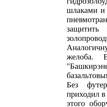
гидрозолоу
шлаками и 
пневмотра
защитить 
золопровод
Аналогич
желоба.
"Башкирэ
базальтовы
Без футе
приходил в
этого обор