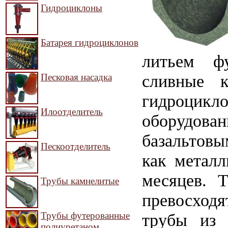
Гидроциклоны
Батарея гидроциклонов
литьем фу
сливные к
Песковая насадка
гидроцикл
Илоотделитель
оборудов
базальтовы
Пескоотделитель
как металл
месяцев. 
Трубы камнелитые
превосход
трубы из 
Трубы футерованные
полиуретаном