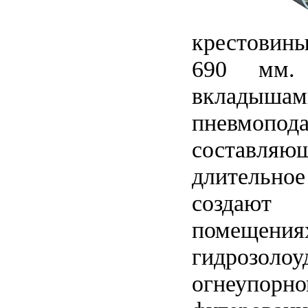
крестовины
690 мм. 
вкладыша
пневмопод
составляющ
длительное
создают 
помещения
гидрозол
огнеупорн